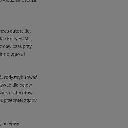
rawa autorskie,
tkie kody HTML,
z cały czas przy
inne prawa i
, redystrybuować,
tywać dla celów
wiek materiałów,
 uprzedniej zgody
, przepisy