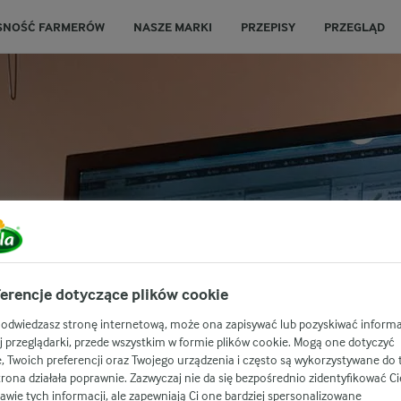
SNOŚĆ FARMERÓW
NASZE MARKI
PRZEPISY
PRZEGLĄD
erencje dotyczące plików cookie
WE ZASADY UŻ
 odwiedzasz stronę internetową, może ona zapisywać lub pozyskiwać informa
j przeglądarki, przede wszystkim w formie plików cookie. Mogą one dotyczyć
TERNETOWEJ
e, Twoich preferencji oraz Twojego urządzenia i często są wykorzystywane do 
trona działała poprawnie. Zazwyczaj nie da się bezpośrednio zidentyfikować Ci
awie tych informacji, ale zapewniają Ci one bardziej spersonalizowane