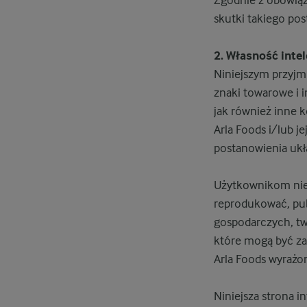
skutki takiego po
2. Własność inte
Niniejszym przyjmu
znaki towarowe i 
jak również inne k
Arla Foods i/lub j
postanowienia uk
Użytkownikom nie
reprodukować, pub
gospodarczych, tw
które mogą być za
Arla Foods wyrażon
Niniejsza strona i