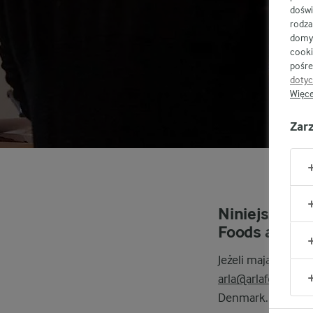
doświ
rodza
domyś
cooki
pośre
dotyc
Więce
Zar
Niniejsza st
Foods amba.
Jeżeli mają Państw
arla@arlafoods.c
Denmark.