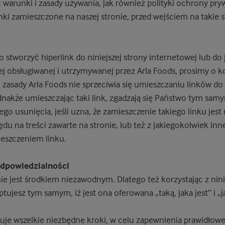
warunki i zasady używania, jak również polityki ochrony pry
inki zamieszczone na naszej stronie, przed wejściem na takie s
o stworzyć hiperlink do niniejszej strony internetowej lub do 
ej obsługiwanej i utrzymywanej przez Arla Foods, prosimy o k
o zasady Arla Foods nie sprzeciwia się umieszczaniu linków do 
nakże umieszczając taki link, zgadzają się Państwo tym samy
o usunięcia, jeśli uzna, że zamieszczenie takiego linku jest
ędu na treści zawarte na stronie, lub też z jakiegokolwiek i
eszczeniem linku.
odpowiedzialności
nie jest środkiem niezawodnym. Dlatego też korzystając z nini
tujesz tym samym, iż jest ona oferowana „taką, jaka jest” i „j
uje wszelkie niezbędne kroki, w celu zapewnienia prawidłow