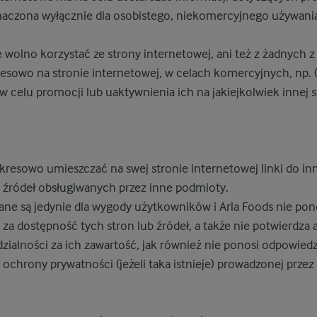
eznaczona wyłącznie dla osobistego, niekomercyjnego używani
wolno korzystać ze strony internetowej, ani też z żadnych z
esowo na stronie internetowej, w celach komercyjnych, np. (l
 celu promocji lub uaktywnienia ich na jakiejkolwiek innej s
kresowo umieszczać na swej stronie internetowej linki do in
 źródeł obsługiwanych przez inne podmioty.
ane są jedynie dla wygody użytkowników i Arla Foods nie pon
za dostępność tych stron lub źródeł, a także nie potwierdza a
zialności za ich zawartość, jak również nie ponosi odpowiedzi
i ochrony prywatności (jeżeli taka istnieje) prowadzonej prze