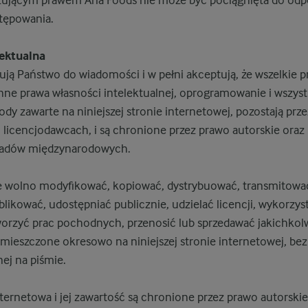
stępowania.
lektualna
ją Państwo do wiadomości i w pełni akceptują, że wszelkie p
inne prawa własności intelektualnej, oprogramowanie i wszys
ody zawarte na niniejszej stronie internetowej, pozostają prze
ej licencjodawcach, i są chronione przez prawo autorskie oraz 
ładów międzynarodowych.
 wolno modyfikować, kopiować, dystrybuować, transmitować
likować, udostępniać publicznie, udzielać licencji, wykorzys
orzyć prac pochodnych, przenosić lub sprzedawać jakichkol
mieszczone okresowo na niniejszej stronie internetowej, bez
ej na piśmie.
nternetowa i jej zawartość są chronione przez prawo autorskie