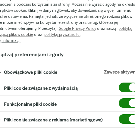
adczenia podczas korzystania za strony. Możesz nie wyrazić zgody na określ
j plików cookie. Kliknij w dany nagłówek, aby dowiedzieć się więcej i zmienić
lne ustawienia. Pamiętaj jednak, że wyłączenie określonego rodzaju plików
e może mieć wpływ na korzystanie ze strony oraz usług, które za jej
dnictwem oferujemy. Przeczytaj
Google Privacy Policy
oraz naszą
politykę
zącą plików cookie
oraz
politykę prywatności
.
j informacji
ządzaj preferencjami zgody
Zawsze aktyw
Obowiązkowe pliki cookie
Pliki cookie związane z wydajnością
rona internetowa jest udostępniona Państwu
Funkcjonalne pliki cookie
o jakieś uwagi lub wątpliwości, prosimy o kontakt mailowy na
om
lub listowy na adres Arla Foods amba, Sønderhøj 14, DK-826
Pliki cookie związane z reklamą (marketingowe)