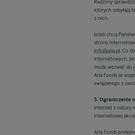
Radzimy sprawdzić 
których odsyłają l
z nich.
Jeżeli chcą Państw
strony internetow
info@arla.pl
. Co d
internetowych. Jed
może wezwać do jeg
Arla Foods ze wzgl
związanego z zami
5. Ograniczenie 
Internet z natury 
internetowej akcep
Arla Foods podejm