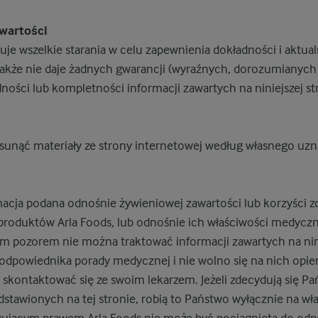
wartości
je wszelkie starania w celu zapewnienia dokładności i aktual
nakże nie daje żadnych gwarancji (wyraźnych, dorozumianych 
dności lub kompletności informacji zawartych na niniejszej st
sunąć materiały ze strony internetowej według własnego uzn
macja podana odnośnie żywieniowej zawartości lub korzyści 
produktów Arla Foods, lub odnośnie ich właściwości medycz
m pozorem nie można traktować informacji zawartych na nini
odpowiednika porady medycznej i nie wolno się na nich opier
 skontaktować się ze swoim lekarzem. Jeżeli zdecydują się P
stawionych na tej stronie, robią to Państwo wyłącznie na wł
ującym prawem Arla Foods nie może być pociągnięta do odpo