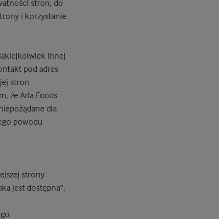
watności stron, do
trony i korzystanie
jakiejkolwiek innej
ontakt pod adres
jej stron
m, że Arla Foods
 niepożądane dla
nnego powodu
ejszej strony
aka jest dostępna”.
ego