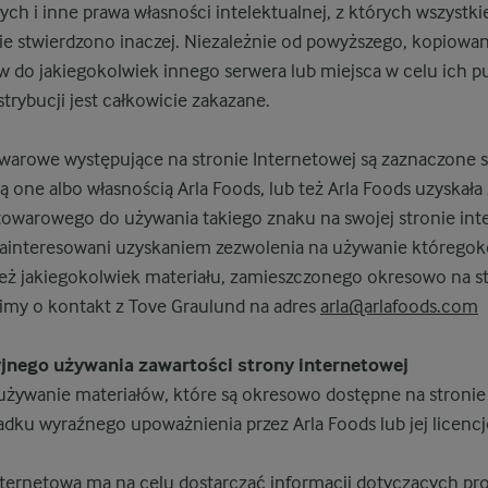
ch i inne prawa własności intelektualnej, z których wszystki
 nie stwierdzono inaczej. Niezależnie od powyższego, kopiow
 do jakiegokolwiek innego serwera lub miejsca w celu ich pub
strybucji jest całkowicie zakazane.
owarowe występujące na stronie Internetowej są zaznaczone
 one albo własnością Arla Foods, lub też Arla Foods uzyskała
 towarowego do używania takiego znaku na swojej stronie int
 zainteresowani uzyskaniem zezwolenia na używanie którego
eż jakiegokolwiek materiału, zamieszczonego okresowo na s
simy o kontakt z Tove Graulund na adres
arla@arlafoods.com
jnego używania zawartości strony internetowej
żywanie materiałów, które są okresowo dostępne na stronie 
adku wyraźnego upoważnienia przez Arla Foods lub jej licen
internetowa ma na celu dostarczać informacji dotyczących pr