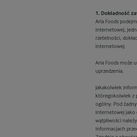
1. Dokładność za
Arla Foods podejmu
internetowej, jed
rzetelności, dokła
internetowej.
Arla Foods może u
uprzedzenia.
Jakakolwiek infor
któregokolwiek z 
ogólny. Pod żadny
internetowej jako 
wątpliwości należy
informacjach przed
Zgodnie z obowiąz