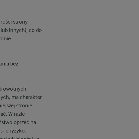
ności strony
lub innych), co do
ronie
ania bez
zdrowotnych
nych, ma charakter
ejszej stronie
ać. W razie
aństwo oprzeć na
asne ryzyko.
wiedzialności za