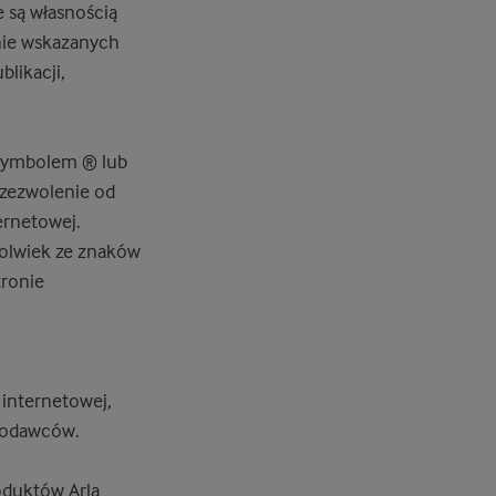
e są własnością
anie wskazanych
likacji,
 symbolem ® lub
 zezwolenie od
ernetowej.
kolwiek ze znaków
tronie
internetowej,
cjodawców.
oduktów Arla