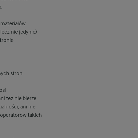
a.
 materiałów
ecz nie jedynie)
tronie
nych stron
osi
ni też nie bierze
alności, ani nie
z operatorów takich