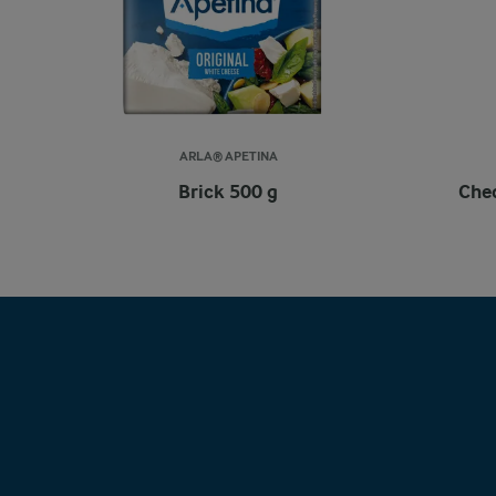
ARLA® APETINA
Brick 500 g
Ched