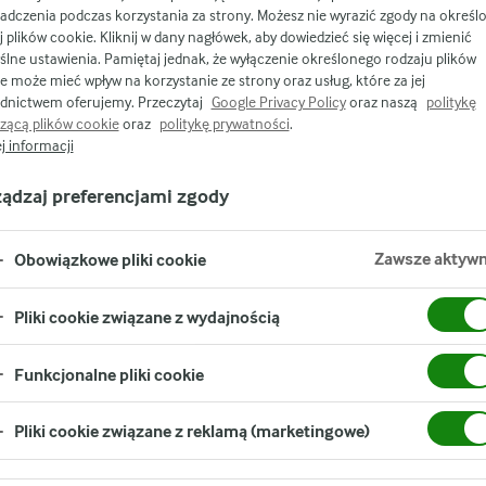
wiedzialności, ale przy tym
adczenia podczas korzystania za strony. Możesz nie wyrazić zgody na określ
j plików cookie. Kliknij w dany nagłówek, aby dowiedzieć się więcej i zmienić
 dobrych rozwiązań.
lne ustawienia. Pamiętaj jednak, że wyłączenie określonego rodzaju plików
e może mieć wpływ na korzystanie ze strony oraz usług, które za jej
.
dnictwem oferujemy. Przeczytaj
Google Privacy Policy
oraz naszą
politykę
zącą plików cookie
oraz
politykę prywatności
.
j informacji
ządzaj preferencjami zgody
Zawsze aktyw
Obowiązkowe pliki cookie
Pliki cookie związane z wydajnością
szystkie marki
Przepisy
Własność farmer
Funkcjonalne pliki cookie
Pliki cookie związane z reklamą (marketingowe)