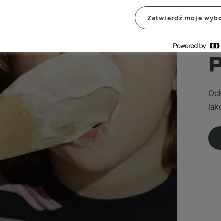
Zatwierdź moje wyb
PO
Odk
jak