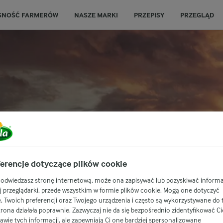
SNOŚĆ FARMERÓW
NASZE MARKI
PRZEPISY
PRZEGLĄD
 KTÓRE PODEJ
erencje dotyczące plików cookie
ZYSZŁOŚCI
 odwiedzasz stronę internetową, może ona zapisywać lub pozyskiwać informa
j przeglądarki, przede wszystkim w formie plików cookie. Mogą one dotyczyć
e, Twoich preferencji oraz Twojego urządzenia i często są wykorzystywane do 
trona działała poprawnie. Zazwyczaj nie da się bezpośrednio zidentyfikować Ci
m wyzwaniem.
awie tych informacji, ale zapewniają Ci one bardziej spersonalizowane