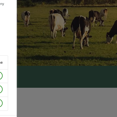
ony
ne
ów