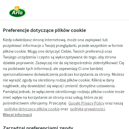
Preferencje dotyczące plików cookie
Kiedy odwiedzasz stronę internetową, może ona zapisywać lub
pozyskiwać informacje z Twojej przeglądarki, przede wszystkim w formie
plików cookie. Mogą one dotyczyć Ciebie, Twoich preferencji oraz
Twojego urządzenia i często są wykorzystywane do tego, aby strona
Arla
Nasze marki
działała poprawnie. Zazwyczaj nie da się bezpośrednio zidentyfikować Cię
na podstawie tych informacji, ale zapewniają Ci one bardziej
LURPAK®
spersonalizowane doświadczenia podczas korzystania za strony. Możesz
nie wyrazić zgody na określony rodzaj plików cookie. Kliknij w dany
nagłówek, aby dowiedzieć się więcej i zmienić domyślne ustawienia.
Pamiętaj jednak, że wyłączenie określonego rodzaju plików cookie może
mieć wpływ na korzystanie ze strony oraz usług, które za jej
pośrednictwem oferujemy. Przeczytaj
Google Privacy Policy
oraz naszą
politykę dotyczącą plików cookie
oraz
politykę prywatności
.
Więcej informacji
Zarządzaj preferencjami zgody