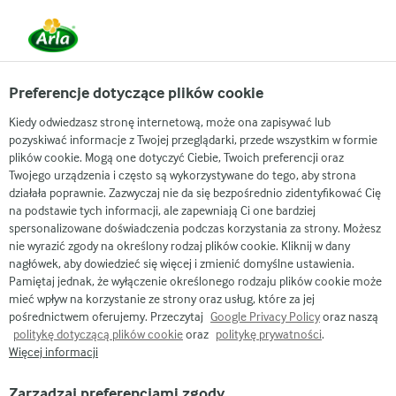
Preferencje dotyczące plików cookie
Arla
Nasze marki
Kiedy odwiedzasz stronę internetową, może ona zapisywać lub
Arla® Apetina W kostkach
pozyskiwać informacje z Twojej przeglądarki, przede wszystkim w formie
plików cookie. Mogą one dotyczyć Ciebie, Twoich preferencji oraz
o obniżonej zawartości
Twojego urządzenia i często są wykorzystywane do tego, aby strona
działała poprawnie. Zazwyczaj nie da się bezpośrednio zidentyfikować Cię
tłuszczu 3%
na podstawie tych informacji, ale zapewniają Ci one bardziej
spersonalizowane doświadczenia podczas korzystania za strony. Możesz
nie wyrazić zgody na określony rodzaj plików cookie. Kliknij w dany
nagłówek, aby dowiedzieć się więcej i zmienić domyślne ustawienia.
Pamiętaj jednak, że wyłączenie określonego rodzaju plików cookie może
mieć wpływ na korzystanie ze strony oraz usług, które za jej
pośrednictwem oferujemy. Przeczytaj
Google Privacy Policy
oraz naszą
politykę dotyczącą plików cookie
oraz
politykę prywatności
.
Więcej informacji
Zarządzaj preferencjami zgody