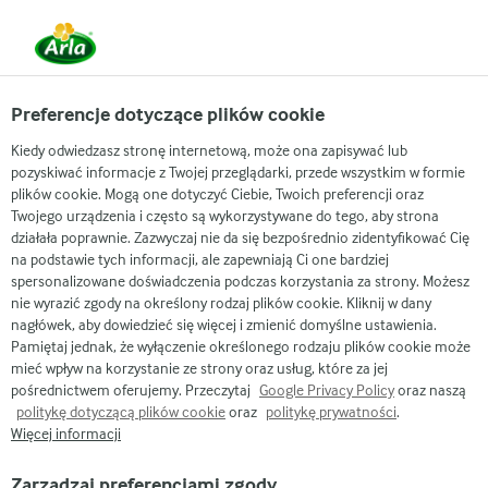
Preferencje dotyczące plików cookie
Arla
Nasze marki
Kiedy odwiedzasz stronę internetową, może ona zapisywać lub
Arla Cheddar 200 g
pozyskiwać informacje z Twojej przeglądarki, przede wszystkim w formie
plików cookie. Mogą one dotyczyć Ciebie, Twoich preferencji oraz
Twojego urządzenia i często są wykorzystywane do tego, aby strona
działała poprawnie. Zazwyczaj nie da się bezpośrednio zidentyfikować Cię
na podstawie tych informacji, ale zapewniają Ci one bardziej
spersonalizowane doświadczenia podczas korzystania za strony. Możesz
nie wyrazić zgody na określony rodzaj plików cookie. Kliknij w dany
nagłówek, aby dowiedzieć się więcej i zmienić domyślne ustawienia.
Pamiętaj jednak, że wyłączenie określonego rodzaju plików cookie może
mieć wpływ na korzystanie ze strony oraz usług, które za jej
pośrednictwem oferujemy. Przeczytaj
Google Privacy Policy
oraz naszą
politykę dotyczącą plików cookie
oraz
politykę prywatności
.
Więcej informacji
Zarządzaj preferencjami zgody