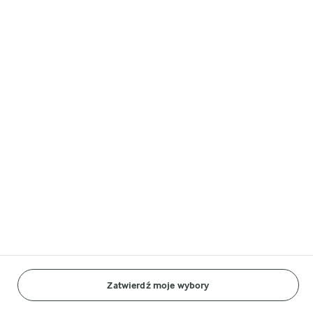
Strony marek Arla Foods
Castello
Lurpak®
Arla w innych krajach
© Arla Foods amba 2026
Reopen cookie popup
Ogólna polityka ochrony
Standardowe zasady
Zatwierdź moje wybory
Polityka Cookies