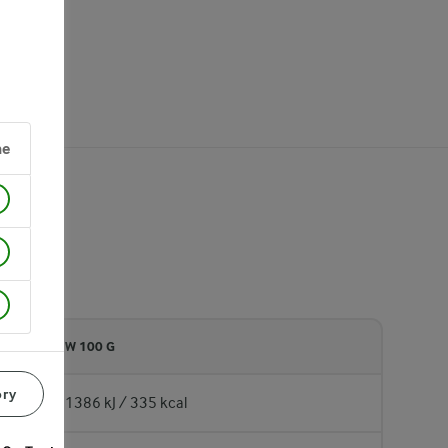
ne
W 100 G
ory
1386 kJ / 335 kcal