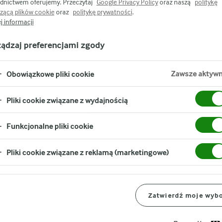
dnictwem oferujemy. Przeczytaj
Google Privacy Policy
oraz naszą
politykę
zącą plików cookie
oraz
politykę prywatności
.
j informacji
ządzaj preferencjami zgody
Zawsze aktyw
Obowiązkowe pliki cookie
Pliki cookie związane z wydajnością
Funkcjonalne pliki cookie
Wartości odżywcze
Pliki cookie związane z reklamą (marketingowe)
wcze 10%,
TYPOWE WARTOŚCI
lujący:
Zatwierdź moje wyb
Energia