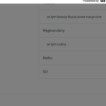
Tłuszcz
;w tym kwasy tłuszczowe nasycone
Węglowodany
;w tym cukry
Białko
Sól