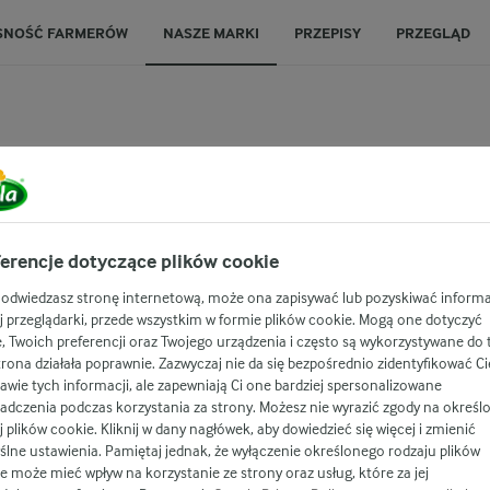
SNOŚĆ FARMERÓW
NASZE MARKI
PRZEPISY
PRZEGLĄD
eśniowy
 150 g
erencje dotyczące plików cookie
 odwiedzasz stronę internetową, może ona zapisywać lub pozyskiwać informa
j przeglądarki, przede wszystkim w formie plików cookie. Mogą one dotyczyć
e, Twoich preferencji oraz Twojego urządzenia i często są wykorzystywane do 
owiego z dodatkiem mleka owczego.
trona działała poprawnie. Zazwyczaj nie da się bezpośrednio zidentyfikować Ci
ny smak i aromat, a ser dojrzewa przez
awie tych informacji, ale zapewniają Ci one bardziej spersonalizowane
adczenia podczas korzystania za strony. Możesz nie wyrazić zgody na określ
u. Ma wyjątkową, kremową konsystencję
j plików cookie. Kliknij w dany nagłówek, aby dowiedzieć się więcej i zmienić
w, włoskiego pieczywa i słodkiego
lne ustawienia. Pamiętaj jednak, że wyłączenie określonego rodzaju plików
e może mieć wpływ na korzystanie ze strony oraz usług, które za jej