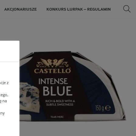
AKCJONARIUSZE
KONKURS LURPAK – REGULAMIN
cje z
tego,
ę na
ony