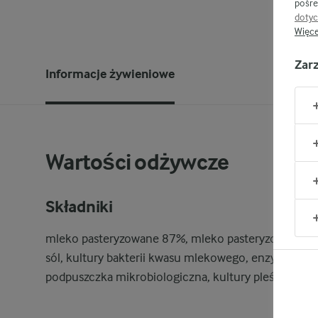
pośre
dotyc
Więce
Zar
Informacje żywieniowe
Wartości odżywcze
Składniki
mleko pasteryzowane 87%, mleko pasteryzowane o
sól, kultury bakterii kwasu mlekowego, enzym koagu
podpuszczka mikrobiologiczna, kultury pleśniowe.