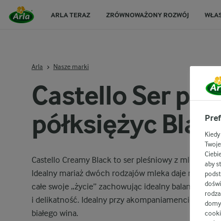
ARLA TERAZ
ZRÓWNOWAŻONY ROZWÓJ
WŁA
Arla
Nasze marki
Castello Ser pl
półksiężyc Black
Pref
Kiedy
Twoje
Ciebi
Castello Creamy Black to ser pleśniowy z mleka kr
aby s
Idealny mariaż dwóch rodzajów mleka daje niezrówna
podst
doświ
całe swoje „życie” zachowując idealny balans smak
rodza
i delikatność. Idealny przy akompaniamencie owocó
domyś
białego wina.
cooki