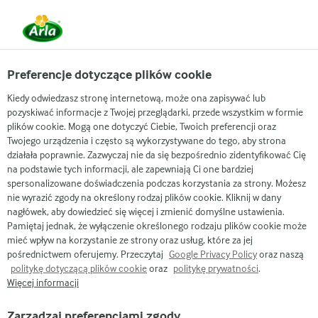
Preferencje dotyczące plików cookie
Arla
Nasze marki
Kiedy odwiedzasz stronę internetową, może ona zapisywać lub
Arla® Pro Natural Serek
pozyskiwać informacje z Twojej przeglądarki, przede wszystkim w formie
plików cookie. Mogą one dotyczyć Ciebie, Twoich preferencji oraz
Kremowy 1,5 kg
Twojego urządzenia i często są wykorzystywane do tego, aby strona
działała poprawnie. Zazwyczaj nie da się bezpośrednio zidentyfikować Cię
na podstawie tych informacji, ale zapewniają Ci one bardziej
spersonalizowane doświadczenia podczas korzystania za strony. Możesz
nie wyrazić zgody na określony rodzaj plików cookie. Kliknij w dany
nagłówek, aby dowiedzieć się więcej i zmienić domyślne ustawienia.
Pamiętaj jednak, że wyłączenie określonego rodzaju plików cookie może
mieć wpływ na korzystanie ze strony oraz usług, które za jej
pośrednictwem oferujemy. Przeczytaj
Google Privacy Policy
oraz naszą
politykę dotyczącą plików cookie
oraz
politykę prywatności
.
Więcej informacji
Zarządzaj preferencjami zgody