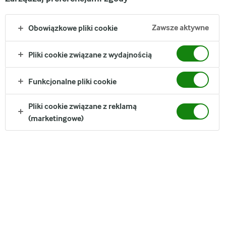
Zawsze aktywne
Obowiązkowe pliki cookie
Pliki cookie związane z wydajnością
Funkcjonalne pliki cookie
Pliki cookie związane z reklamą
(marketingowe)
Według Organizacji Narodów Zjednoczonych ds. Wyżywienia i
Rolnictwa oraz Światowej Organizacji Zdrowia nabiał może
być częścią zrównoważonej diety.
Biorąc to pod uwagę, dokładamy wszelkich starań, aby
uczynić ją jeszcze bardziej zrównoważoną, poprzez
wytwarzanie produktów, które zachowują swoje właściwości