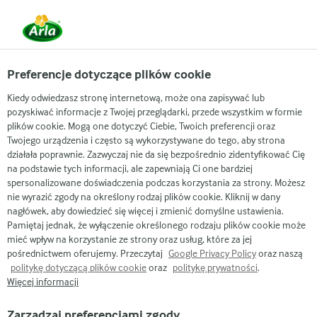
Arla
Zrównoważony rozwój
Preferencje dotyczące plików cookie
Kiedy odwiedzasz stronę internetową, może ona zapisywać lub
ZDROWSI LUDZIE
pozyskiwać informacje z Twojej przeglądarki, przede wszystkim w formie
plików cookie. Mogą one dotyczyć Ciebie, Twoich preferencji oraz
ZDROWIE ORAZ
Twojego urządzenia i często są wykorzystywane do tego, aby strona
WŁAŚCIWE
działała poprawnie. Zazwyczaj nie da się bezpośrednio zidentyfikować Cię
na podstawie tych informacji, ale zapewniają Ci one bardziej
ODŻYWIANIE
spersonalizowane doświadczenia podczas korzystania za strony. Możesz
nie wyrazić zgody na określony rodzaj plików cookie. Kliknij w dany
nagłówek, aby dowiedzieć się więcej i zmienić domyślne ustawienia.
Pamiętaj jednak, że wyłączenie określonego rodzaju plików cookie może
mieć wpływ na korzystanie ze strony oraz usług, które za jej
pośrednictwem oferujemy. Przeczytaj
Google Privacy Policy
oraz naszą
politykę dotyczącą plików cookie
oraz
politykę prywatności
.
Więcej informacji
Zarządzaj preferencjami zgody