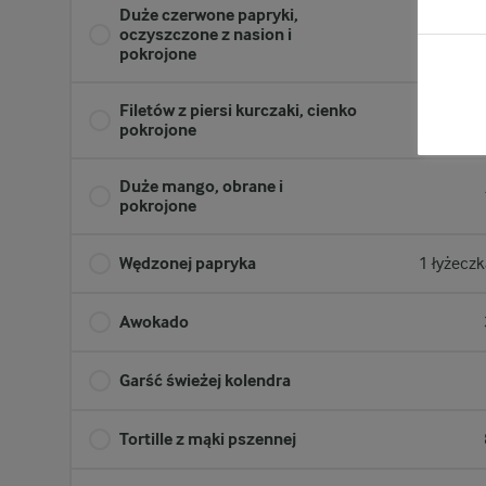
Duże czerwone papryki,
oczyszczone z nasion i
pokrojone
Filetów z piersi kurczaki, cienko
600 
pokrojone
Duże mango, obrane i
pokrojone
Wędzonej papryka
1 łyżecz
Awokado
Garść świeżej kolendra
Tortille z mąki pszennej