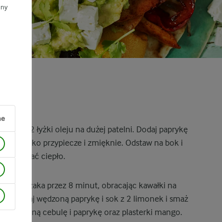
ony
ne
ozgrzej 2 łyżki oleju na dużej patelni. Dodaj paprykę
aż się lekko przypiecze i zmięknie. Odstaw na bok i
y zatrzymać ciepło.
aski kurczaka przez 8 minut, obracając kawałki na
ia. Dodaj wędzoną paprykę i sok z 2 limonek i smaż
j usmażoną cebulę i paprykę oraz plasterki mango.