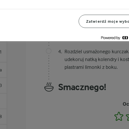
Smaż przez minutę, zdejmij z og
2
piecz przez 5 minut, aż się stan
Zatwierdź moje wyb
Przekrój awokado na pół i wyjm
g
wymieszaj z sokiem z jednej l
Rozdziel usmażonego kurczaka 
1
udekoruj natką kolendry i kost
plastrami limonki z boku.
ka
Smacznego!
3
Oc
1
8