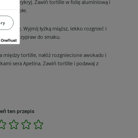
nia i przykryj. Zawiń tortille w folię aluminiową i
ą się ciepłe.
ory
ij pestkę. Wyjmij łyżką miąższ, lekko rozgnieć i
imonki. Przypraw do smaku.
między tortille, nałóż rozgniecione awokado i
kami sera Apetina. Zawiń tortille i podawaj z
eń ten przepis
2
3
4
5