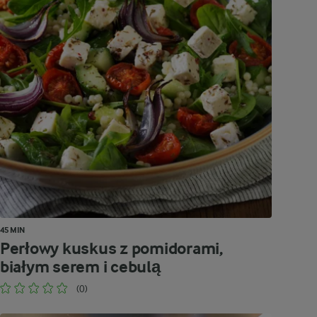
45 MIN
Perłowy kuskus z pomidorami,
białym serem i cebulą
(0)