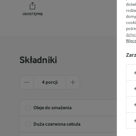
doświ
rodza
UDOSTĘPNIJ
DRUKU
domyś
cooki
pośre
dotyc
Więce
Zar
Składniki
4 porcji
Oleje do smażenia
4 łyż
Duża czerwona cebula