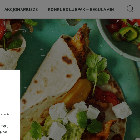
AKCJONARIUSZE
KONKURS LURPAK – REGULAMIN
cje z
tego,
ę na