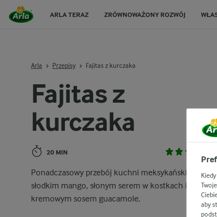
ARLA TERAZ
ZRÓWNOWAŻONY ROZWÓJ
WŁA
Arla
Przepisy
Fajitas z kurczaka
Fajitas z
kurczaka
20 MIN
Pref
Ponadczasowy przebój kuchni meksykańskiej ze
Kiedy
słodkim mango, słonym serem w kostkach i
Twoje
Ciebi
kremowym sosem guacamole.
aby s
podst