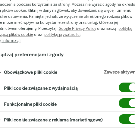
adczenia podczas korzystania za strony. Możesz nie wyrazić zgody na określ
j plików cookie. Kliknij w dany nagłówek, aby dowiedzieć się więcej i zmienić
J
lne ustawienia. Pamiętaj jednak, że wyłączenie określonego rodzaju plików
e może mieć wpływ na korzystanie ze strony oraz usług, które za jej
dnictwem oferujemy. Przeczytaj
Google Privacy Policy
oraz naszą
politykę
zącą plików cookie
oraz
politykę prywatności
.
j informacji
ządzaj preferencjami zgody
Instrukcje
Zawsze aktyw
Obowiązkowe pliki cookie
Rozgrzej piekarnik do 170°C. R
i cebulę i smaż przez 8 minut, 
Pliki cookie związane z wydajnością
przykryj folią aluminiową, żeb
Funkcjonalne pliki cookie
ki
Rozgrzej resztę oleju i smaż p
Pliki cookie związane z reklamą (marketingowe)
drugą stronę w połowie smażen
1
jeszcze przez 30 sekund. Doda