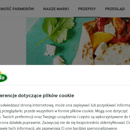
SNOŚĆ FARMERÓW
NASZE MARKI
PRZEPISY
PRZEGLĄD
(1)
erencje dotyczące plików cookie
 odwiedzasz stronę internetową, może ona zapisywać lub pozyskiwać informa
j przeglądarki, przede wszystkim w formie plików cookie. Mogą one dotyczyć
e, Twoich preferencji oraz Twojego urządzenia i często są wykorzystywane do 
trona działała poprawnie. Zazwyczaj nie da się bezpośrednio zidentyfikować Ci
awie tych informacji, ale zapewniają Ci one bardziej spersonalizowane