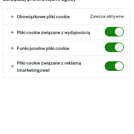
tych niepowtarzalnych smaków jesieni i zimy, które nie dają o
sobie zapomnieć. Nie wierzysz? Wypróbuj nasz przepis!
Zawsze aktywne
Obowiązkowe pliki cookie
INNE PORADY
Pliki cookie związane z wydajnością
25 MIN
S
SAŁATKA
f
ZIEMNIACZANA Z
Funkcjonalne pliki cookie
KOPERKIEM
Pliki cookie związane z reklamą
(marketingowe)
UDOSTĘPNIJ
Składniki