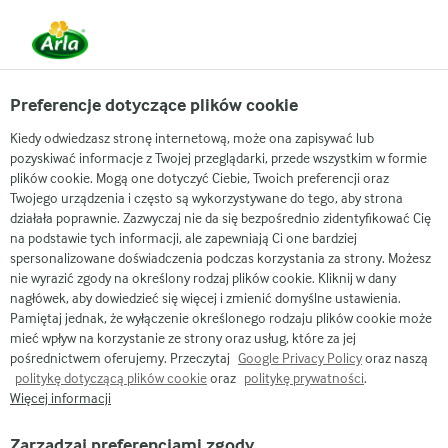
Arla
Przepisy
Warzywa zimowe - przepis na chłodniejsze dni
Preferencje dotyczące plików cookie
Warzywa zimowe - przepis
Kiedy odwiedzasz stronę internetową, może ona zapisywać lub
pozyskiwać informacje z Twojej przeglądarki, przede wszystkim w formie
na chłodniejsze dni
plików cookie. Mogą one dotyczyć Ciebie, Twoich preferencji oraz
Twojego urządzenia i często są wykorzystywane do tego, aby strona
działała poprawnie. Zazwyczaj nie da się bezpośrednio zidentyfikować Cię
(0)
50 MIN
na podstawie tych informacji, ale zapewniają Ci one bardziej
spersonalizowane doświadczenia podczas korzystania za strony. Możesz
Gdy nadchodzą chłodniejsze dni, nie ma nic przyjemniejszego
nie wyrazić zgody na określony rodzaj plików cookie. Kliknij w dany
niż ciepły posiłek i… odrobina słońca na talerzu, które
nagłówek, aby dowiedzieć się więcej i zmienić domyślne ustawienia.
przyjemnie rozgrzewa i wprawia w doskonały nastrój. Właśnie
Pamiętaj jednak, że wyłączenie określonego rodzaju plików cookie może
mieć wpływ na korzystanie ze strony oraz usług, które za jej
takie są zimowe warzywa z pieczoną dynią, które Cię wprost
pośrednictwem oferujemy. Przeczytaj
Google Privacy Policy
oraz naszą
zachwycą! Poznaj przepis i wprowadź nieco zdrowej nowości
politykę dotyczącą plików cookie
oraz
politykę prywatności
.
do codziennego zimowego menu. Warzywa zimowe na
Więcej informacji
talerzu to doskonały dodatek do głównego dania lub
samodzielna przekąska. Pieczona dynia piżmowa to jeden z
Zarządzaj preferencjami zgody