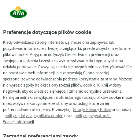
Arla
Przepisy
Preferencje dotyczące plików cookie
Piersi kurczaka faszerowane serem Apetina z salsą brzoskwiniową
Kiedy odwiedzasz stronę internetową, może ona zapisywać lub
Piersi kurczaka
pozyskiwać informacje z Twojej przeglądarki, przede wszystkim w formie
plików cookie. Mogą one dotyczyć Ciebie, Twoich preferencji oraz
faszerowane serem
Twojego urządzenia i często są wykorzystywane do tego, aby strona
Apetina z salsą
działała poprawnie. Zazwyczaj nie da się bezpośrednio zidentyfikować Cię
na podstawie tych informacji, ale zapewniają Ci one bardziej
brzoskwiniową
spersonalizowane doświadczenia podczas korzystania za strony. Możesz
nie wyrazić zgody na określony rodzaj plików cookie. Kliknij w dany
nagłówek, aby dowiedzieć się więcej i zmienić domyślne ustawienia.
(0)
20 MIN
Pamiętaj jednak, że wyłączenie określonego rodzaju plików cookie może
mieć wpływ na korzystanie ze strony oraz usług, które za jej
Piersi z kurczaka faszerowane serem Apetina z salsą
pośrednictwem oferujemy. Przeczytaj
Google Privacy Policy
oraz naszą
politykę dotyczącą plików cookie
oraz
politykę prywatności
.
brzoskwiniową to pomysł na szybki, smaczny i sycący
Więcej informacji
posiłek. Poznaj nasz przepis! Wystarczy otworzyć
opakowanie smakowego sera Apetina, rozciąć pierś
Zarządzaj preferencjami zgody